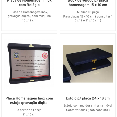
Placa de Homenagem Inox
Book de Veludo p/ placa
com Relógio
homenagem 15 x 10 cm
Placa de Homenagem Inox,
Mínimo 01 peça
gravação digital, com máquina
Para placas 15 x 10 cm ( consultar 1
relógio
18 x 12 cm
8 x 12 e 21 x 15 cm )
Placa Homenagem Inox com
Estojo p/ placa 24 x 18 cm
estojo gravação digital
Estojo com moldura interna móvel
a partir de 1 peça
Cores variadas ( sob consulta )
21 x 15 cm