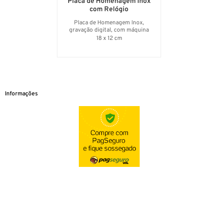
Placa de Homenagem Inox
com Relógio
Placa de Homenagem Inox,
gravação digital, com máquina
relógio
18 x 12 cm
Informações